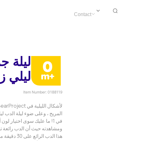
Contact
ليلة ج
ليلي ز
Item Number:
0188119
في 1! ما عليك سوى اختيار لو
ومشاهدته حيث أن الدب رائعة ت
هذا الدب الر