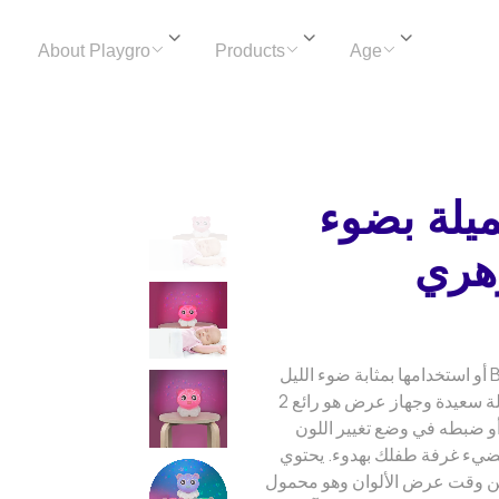
About Playgro
Products
Age
ميلة بضوء
هري
لأشكال الليلية في BearProject أو استخدامها بمثابة ضوء الليل
المريح ، وعلى ضوء ليلة الدب ليلة سعيدة وجهاز عرض هو رائع 2
ن أو ضبطه في وضع تغيير اللون
ضيء غرفة طفلك بهدوء. يحتوي
ائع على 30 دقيقة من وقت عرض الألوان وهو محمول