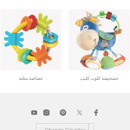
خشخيشة كلوب كليب
عضاضة مثلثة
Change Country